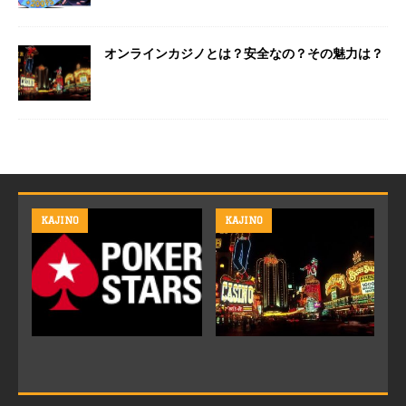
オンラインカジノとは？安全なの？その魅力は？
KAJINO
KAJINO